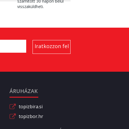
számított 30 napon belül
visszaküldheti.
ÁRUHÁZAK
topizbira.si
topizbor.hr