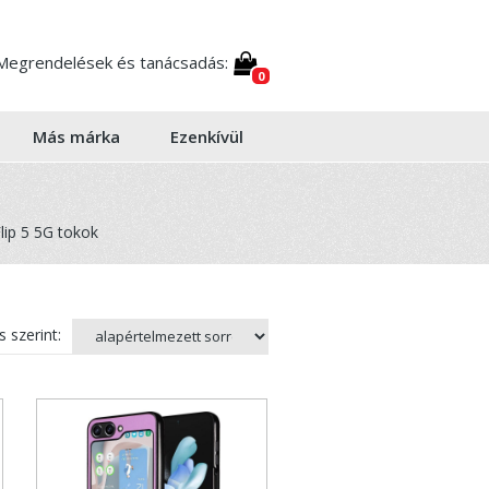
Megrendelések és tanácsadás:
0
Más márka
Ezenkívül
ip 5 5G tokok
 szerint: