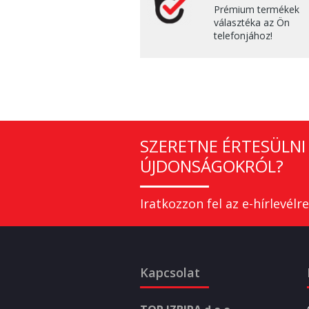
Prémium termékek
választéka az Ön
telefonjához!
SZERETNE ÉRTESÜLNI 
ÚJDONSÁGOKRÓL?
Iratkozzon fel az e-hírlevélre
Kapcsolat