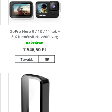
GoPro Hero 9 / 10 / 11 tok +
3 X Keményített védőüveg
Raktáron
7.546,50 Ft
Tovább