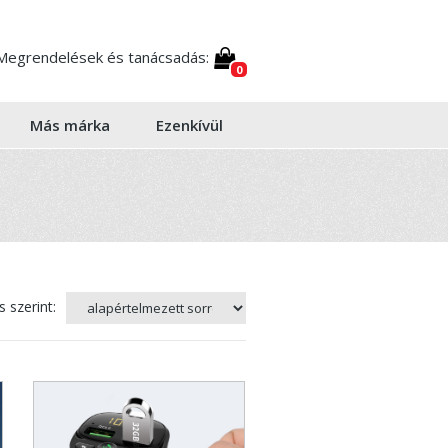
Megrendelések és tanácsadás:
0
Más márka
Ezenkívül
 szerint: