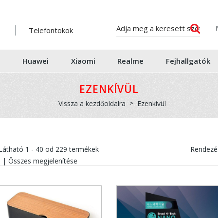
Telefontokok
Huawei
Xiaomi
Realme
Fejhallgatók
EZENKÍVÜL
Vissza a kezdőoldalra
Ezenkívül
Látható
1 - 40
od
229
termékek
Rendezés
|
Összes megjelenítése