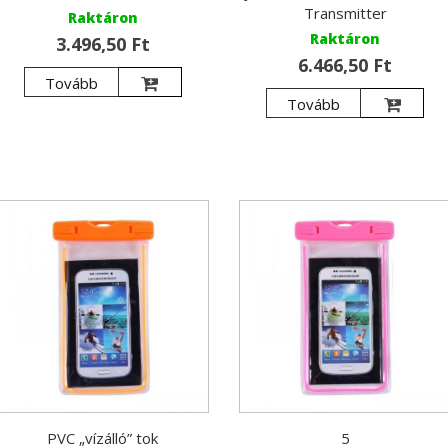
Transmitter
Raktáron
Raktáron
3.496,50 Ft
6.466,50 Ft
Tovább
Tovább
PVC „vízálló” tok
5