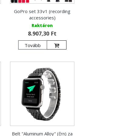
GoPro set 33v1 (recording
accessories)
Raktáron
8.907,30 Ft
Tovább
Belt "Aluminum Alloy" (črn) za