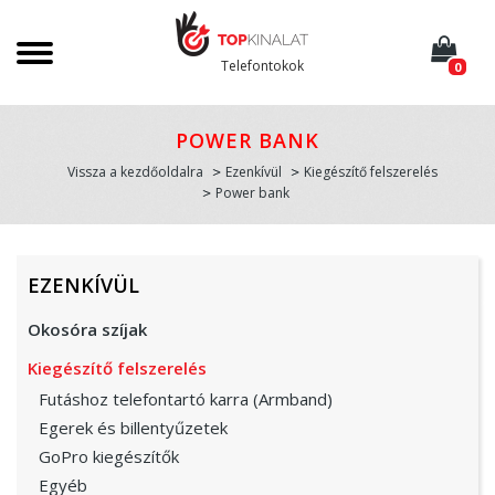
Telefontokok
0
POWER BANK
Vissza a kezdőoldalra
Ezenkívül
Kiegészítő felszerelés
Power bank
EZENKÍVÜL
Okosóra szíjak
Kiegészítő felszerelés
Futáshoz telefontartó karra (Armband)
Egerek és billentyűzetek
GoPro kiegészítők
Egyéb