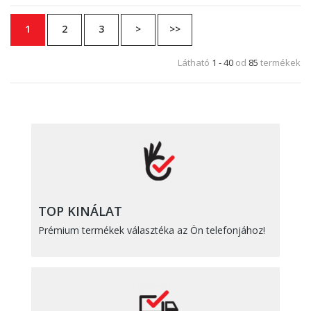
1
2
3
>
>>
Látható
1 - 40
od
85
termékek
TOP KINÁLAT
Prémium termékek választéka az Ön telefonjához!