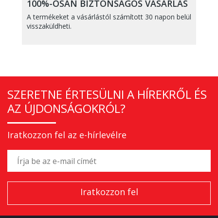
100%-OSAN BIZTONSÁGOS VÁSÁRLÁS
A termékeket a vásárlástól számított 30 napon belül
visszaküldheti.
SZERETNE ÉRTESÜLNI A HÍREKRŐL ÉS
AZ ÚJDONSÁGOKRÓL?
Iratkozzon fel az e-hírlevélre