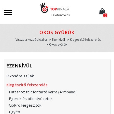
Telefontokok
0
OKOS GYŰRŰK
Vissza a kezdőoldalra
Ezenkívül
Kiegészítő felszerelés
Okos gyűrűk
EZENKÍVÜL
Okosóra szíjak
Kiegészítő felszerelés
Futáshoz telefontartó karra (Armband)
Egerek és billentyűzetek
GoPro kiegészítők
Egyéb