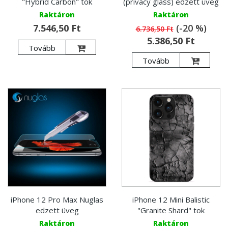
"Hybrid Carbon" tok
(privacy glass) edzett üveg
Raktáron
Raktáron
7.546,50 Ft
(-20 %)
6.736,50 Ft
5.386,50 Ft
Tovább
Tovább
iPhone 12 Pro Max Nuglas
iPhone 12 Mini Balistic
edzett üveg
"Granite Shard" tok
Raktáron
Raktáron