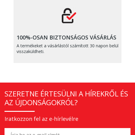
100%-OSAN BIZTONSÁGOS VÁSÁRLÁS
A termékeket a vásárlástól számított 30 napon belül
visszaküldheti.
SZERETNE ÉRTESÜLNI A HÍREKRŐL ÉS
AZ ÚJDONSÁGOKRÓL?
Iratkozzon fel az e-hírlevélre