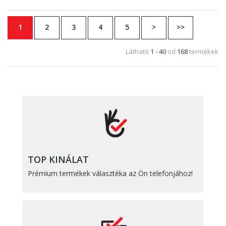
1
2
3
4
5
>
>>
Látható
1 - 40
od
168
termékek
TOP KINÁLAT
Prémium termékek választéka az Ön telefonjához!