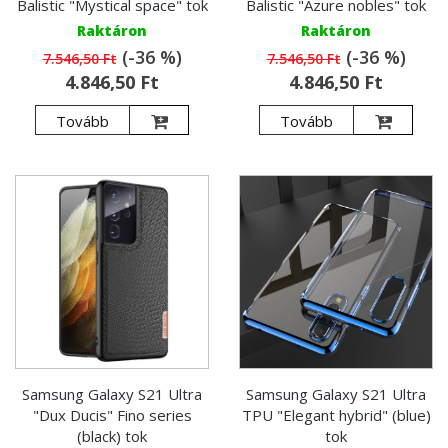
Balistic "Mystical space" tok
Balistic "Azure nobles" tok
Raktáron
Raktáron
(-36 %)
(-36 %)
7.546,50 Ft
7.546,50 Ft
4.846,50 Ft
4.846,50 Ft
Tovább
Tovább
Samsung Galaxy S21 Ultra
Samsung Galaxy S21 Ultra
"Dux Ducis" Fino series
TPU "Elegant hybrid" (blue)
(black) tok
tok