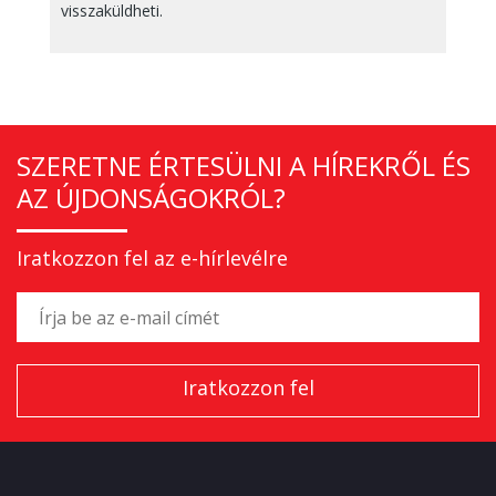
visszaküldheti.
SZERETNE ÉRTESÜLNI A HÍREKRŐL ÉS
AZ ÚJDONSÁGOKRÓL?
Iratkozzon fel az e-hírlevélre