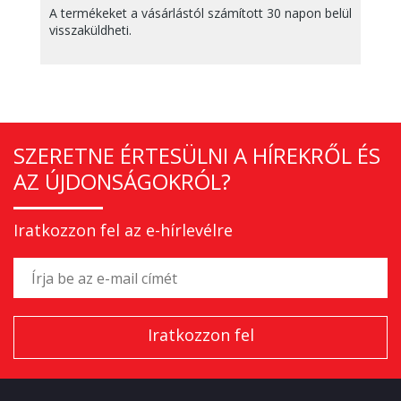
A termékeket a vásárlástól számított 30 napon belül
visszaküldheti.
SZERETNE ÉRTESÜLNI A HÍREKRŐL ÉS
AZ ÚJDONSÁGOKRÓL?
Iratkozzon fel az e-hírlevélre