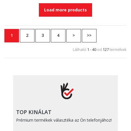
Load more products
1
2
3
4
>
>>
Látható
1 - 40
od
127
termékek
TOP KINÁLAT
Prémium termékek választéka az Ön telefonjához!