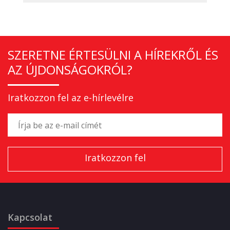
SZERETNE ÉRTESÜLNI A HÍREKRŐL ÉS
AZ ÚJDONSÁGOKRÓL?
Iratkozzon fel az e-hírlevélre
Kapcsolat