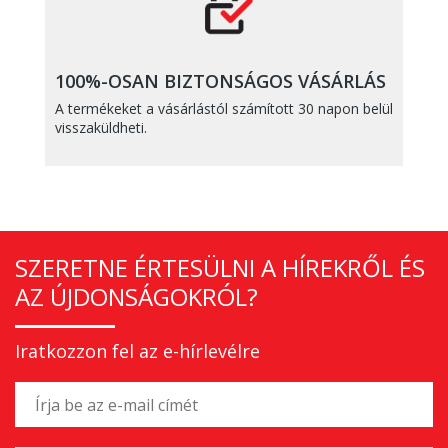
100%-OSAN BIZTONSÁGOS VÁSÁRLÁS
A termékeket a vásárlástól számított 30 napon belül
visszaküldheti.
SZERETNE ÉRTESÜLNI A HÍREKRŐL ÉS
AZ ÚJDONSÁGOKRÓL?
Iratkozzon fel az e-hírlevélre