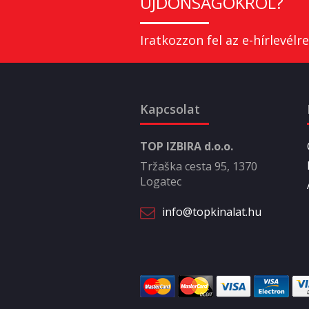
ÚJDONSÁGOKRÓL?
Iratkozzon fel az e-hírlevélre
Kapcsolat
TOP IZBIRA d.o.o.
Tržaška cesta 95, 1370
Logatec
info@topkinalat.hu