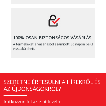
100%-OSAN BIZTONSÁGOS VÁSÁRLÁS
A termékeket a vásárlástól számított 30 napon belül
visszaküldheti.
SZERETNE ÉRTESÜLNI A HÍREKRŐL ÉS
AZ ÚJDONSÁGOKRÓL?
Iratkozzon fel az e-hírlevélre