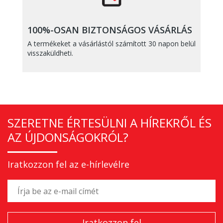
100%-OSAN BIZTONSÁGOS VÁSÁRLÁS
A termékeket a vásárlástól számított 30 napon belül
visszaküldheti.
SZERETNE ÉRTESÜLNI A HÍREKRŐL ÉS
AZ ÚJDONSÁGOKRÓL?
Iratkozzon fel az e-hírlevélre