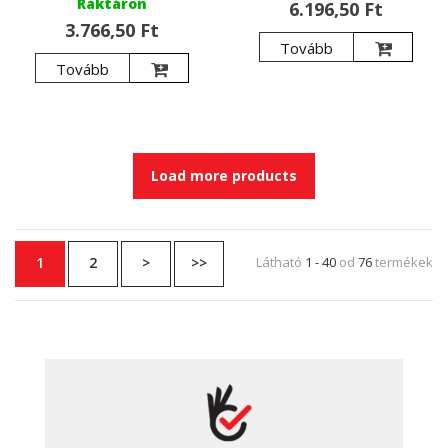
Raktáron
6.196,50 Ft
3.766,50 Ft
Tovább
Tovább
Load more products
1
2
>
>>
Látható
1 - 40
od
76
termékek