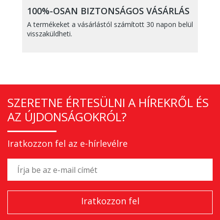
100%-OSAN BIZTONSÁGOS VÁSÁRLÁS
A termékeket a vásárlástól számított 30 napon belül
visszaküldheti.
SZERETNE ÉRTESÜLNI A HÍREKRŐL ÉS
AZ ÚJDONSÁGOKRÓL?
Iratkozzon fel az e-hírlevélre