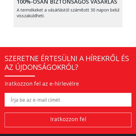
100%-OSAN BIZTONSÁGOS VÁSÁRLÁS
A termékeket a vásárlástól számított 30 napon belül
visszaküldheti.
SZERETNE ÉRTESÜLNI A HÍREKRŐL ÉS
AZ ÚJDONSÁGOKRÓL?
Iratkozzon fel az e-hírlevélre