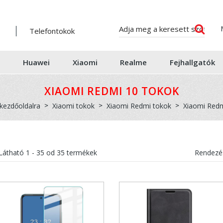
Telefontokok
Huawei
Xiaomi
Realme
Fejhallgatók
XIAOMI REDMI 10 TOKOK
 kezdőoldalra
Xiaomi tokok
Xiaomi Redmi tokok
Xiaomi Redm
Látható
1 - 35
od
35
termékek
Rendezés