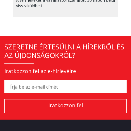
A termékeket a vásárlástól számított 30 napon belül
visszaküldheti.
SZERETNE ÉRTESÜLNI A HÍREKRŐL ÉS
AZ ÚJDONSÁGOKRÓL?
Iratkozzon fel az e-hírlevélre