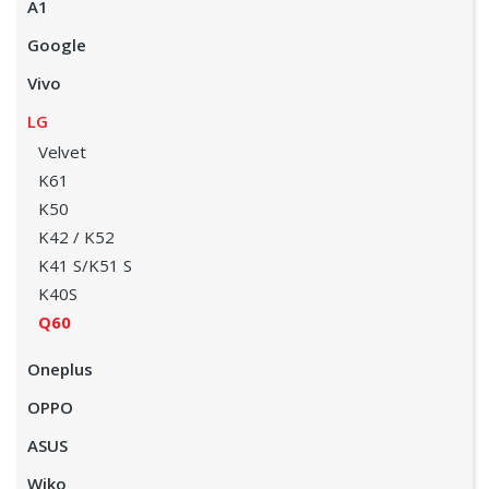
A1
Google
Vivo
LG
Velvet
K61
K50
K42 / K52
K41 S/K51 S
K40S
Q60
Oneplus
OPPO
ASUS
Wiko