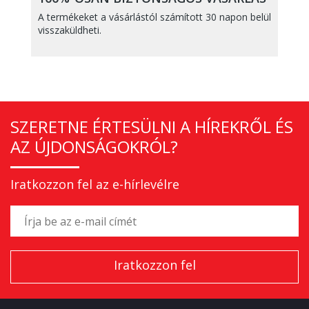
A termékeket a vásárlástól számított 30 napon belül
visszaküldheti.
SZERETNE ÉRTESÜLNI A HÍREKRŐL ÉS
AZ ÚJDONSÁGOKRÓL?
Iratkozzon fel az e-hírlevélre