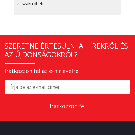
visszaküldheti.
SZERETNE ÉRTESÜLNI A HÍREKRŐL ÉS
AZ ÚJDONSÁGOKRÓL?
Iratkozzon fel az e-hírlevélre