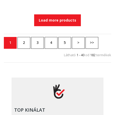
Load more products
1
2
3
4
5
>
>>
Látható
1 - 40
od
182
termékek
TOP KINÁLAT