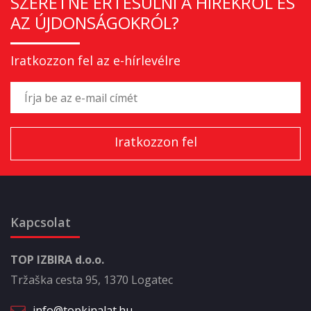
SZERETNE ÉRTESÜLNI A HÍREKRŐL ÉS
AZ ÚJDONSÁGOKRÓL?
Iratkozzon fel az e-hírlevélre
Kapcsolat
TOP IZBIRA d.o.o.
Tržaška cesta 95, 1370 Logatec
info@topkinalat.hu