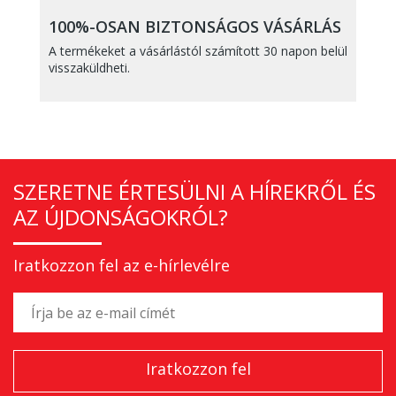
100%-OSAN BIZTONSÁGOS VÁSÁRLÁS
A termékeket a vásárlástól számított 30 napon belül
visszaküldheti.
SZERETNE ÉRTESÜLNI A HÍREKRŐL ÉS
AZ ÚJDONSÁGOKRÓL?
Iratkozzon fel az e-hírlevélre