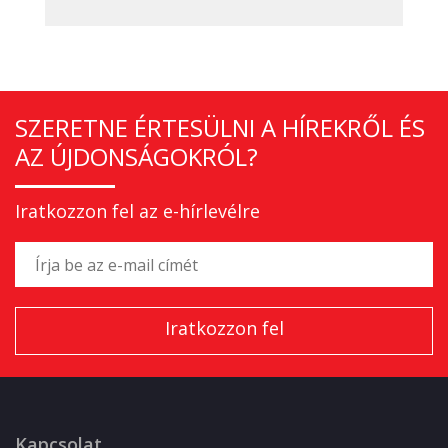
SZERETNE ÉRTESÜLNI A HÍREKRŐL ÉS
AZ ÚJDONSÁGOKRÓL?
Iratkozzon fel az e-hírlevélre
Kapcsolat