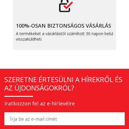
100%-OSAN BIZTONSÁGOS VÁSÁRLÁS
A termékeket a vásárlástól számított 30 napon belül
visszaküldheti.
SZERETNE ÉRTESÜLNI A HÍREKRŐL ÉS
AZ ÚJDONSÁGOKRÓL?
Iratkozzon fel az e-hírlevélre