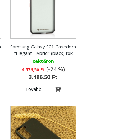
a
Samsung Galaxy S21 Casedora
"Elegant Hybrid" (black) tok
Raktáron
(-24 %)
4.576,50 Ft
3.496,50 Ft
Tovább