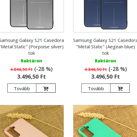
Samsung Galaxy S21 Casedora
Samsung Galaxy S21 Casedor
"Metal Static" (Porpoise silver)
"Metal Static" (Aegean blue)
tok
tok
Raktáron
Raktáron
(-28 %)
(-28 %)
4.846,50 Ft
4.846,50 Ft
3.496,50 Ft
3.496,50 Ft
Tovább
Tovább