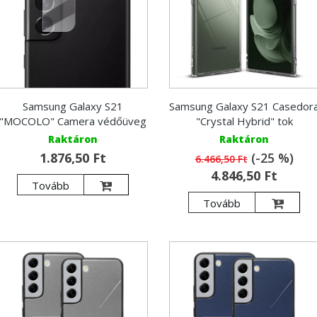
Samsung Galaxy S21
Samsung Galaxy S21 Casedor
"MOCOLO" Camera védőüveg
"Crystal Hybrid" tok
Raktáron
Raktáron
1.876,50 Ft
(-25 %)
6.466,50 Ft
4.846,50 Ft
Tovább
Tovább