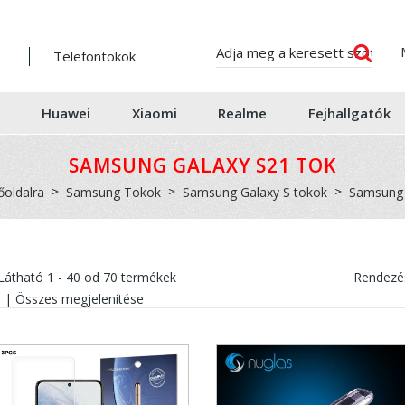
Telefontokok
Huawei
Xiaomi
Realme
Fejhallgatók
SAMSUNG GALAXY S21 TOK
őoldalra
Samsung Tokok
Samsung Galaxy S tokok
Samsung 
Látható
1 - 40
od
70
termékek
Rendezés
|
Összes megjelenítése