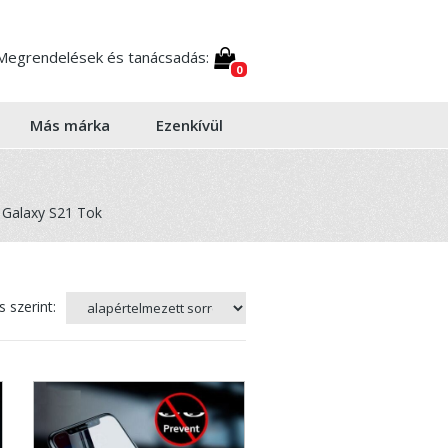
Megrendelések és tanácsadás:
0
Más márka
Ezenkívül
Galaxy S21 Tok
 szerint: