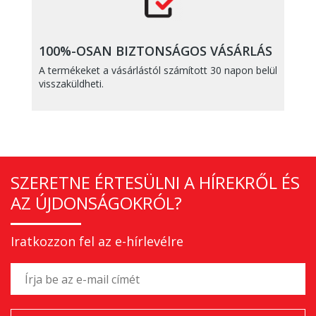
100%-OSAN BIZTONSÁGOS VÁSÁRLÁS
A termékeket a vásárlástól számított 30 napon belül
visszaküldheti.
SZERETNE ÉRTESÜLNI A HÍREKRŐL ÉS
AZ ÚJDONSÁGOKRÓL?
Iratkozzon fel az e-hírlevélre