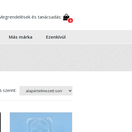
Megrendelések és tanácsadás:
0
Más márka
Ezenkívül
 szerint: