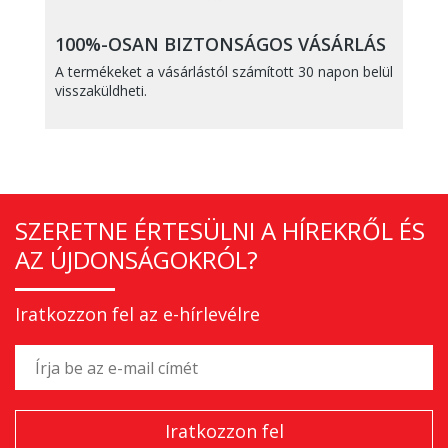
100%-OSAN BIZTONSÁGOS VÁSÁRLÁS
A termékeket a vásárlástól számított 30 napon belül
visszaküldheti.
SZERETNE ÉRTESÜLNI A HÍREKRŐL ÉS
AZ ÚJDONSÁGOKRÓL?
Iratkozzon fel az e-hírlevélre