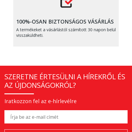
100%-OSAN BIZTONSÁGOS VÁSÁRLÁS
A termékeket a vásárlástól számított 30 napon belül
visszaküldheti.
SZERETNE ÉRTESÜLNI A HÍREKRŐL ÉS
AZ ÚJDONSÁGOKRÓL?
Iratkozzon fel az e-hírlevélre