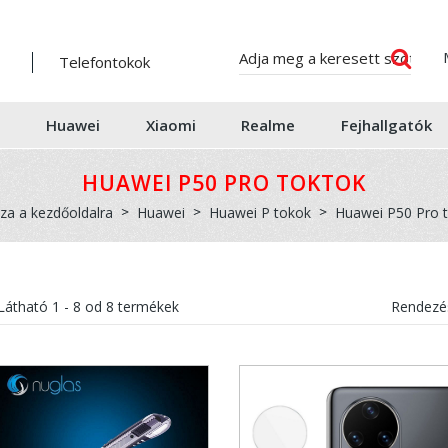
Telefontokok
Huawei
Xiaomi
Realme
Fejhallgatók
HUAWEI P50 PRO TOKTOK
sza a kezdőoldalra
Huawei
Huawei P tokok
Huawei P50 Pro 
Látható
1 - 8
od
8
termékek
Rendezés