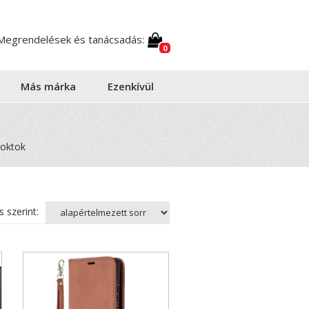
Megrendelések és tanácsadás:
0
Más márka
Ezenkívül
toktok
 szerint: