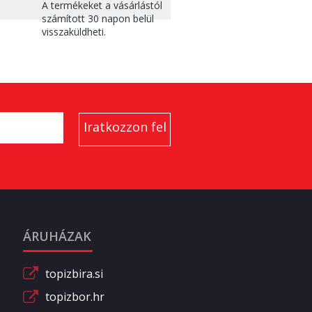
A termékeket a vásárlástól
számított 30 napon belül
visszaküldheti.
ÁRUHÁZAK
topizbira.si
topizbor.hr