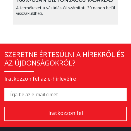
A termékeket a vásárlástól számított 30 napon belül
visszaküldheti.
SZERETNE ÉRTESÜLNI A HÍREKRŐL ÉS
AZ ÚJDONSÁGOKRÓL?
Iratkozzon fel az e-hírlevélre