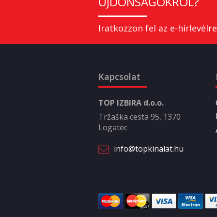
ÚJDONSÁGOKRÓL?
Iratkozzon fel az e-hírlevélre
Kapcsolat
TOP IZBIRA d.o.o.
Tržaška cesta 95, 1370
Logatec
info@topkinalat.hu