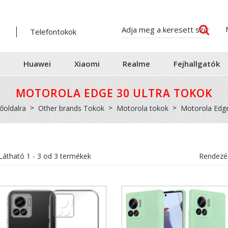
Telefontokok
Huawei
Xiaomi
Realme
Fejhallgatók
MOTOROLA EDGE 30 ULTRA TOKOK
őoldalra
Other brands Tokok
Motorola tokok
Motorola Edge
Látható
1 - 3
od
3
termékek
Rendezés