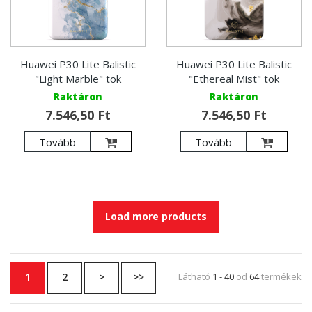
Huawei P30 Lite Balistic
Huawei P30 Lite Balistic
"Light Marble" tok
"Ethereal Mist" tok
Raktáron
Raktáron
7.546,50 Ft
7.546,50 Ft
Tovább
Tovább
Load more products
1
2
>
>>
Látható
1 - 40
od
64
termékek