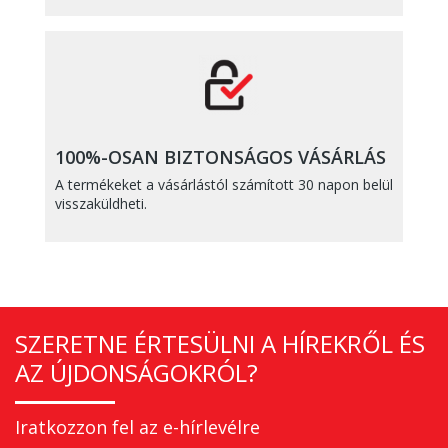
100%-OSAN BIZTONSÁGOS VÁSÁRLÁS
A termékeket a vásárlástól számított 30 napon belül
visszaküldheti.
SZERETNE ÉRTESÜLNI A HÍREKRŐL ÉS
AZ ÚJDONSÁGOKRÓL?
Iratkozzon fel az e-hírlevélre