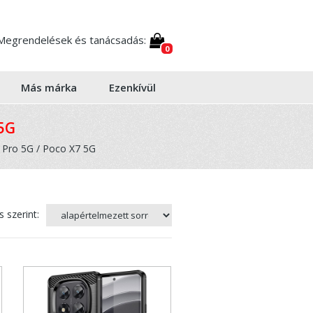
Megrendelések és tanácsadás:
0
Más márka
Ezenkívül
5G
 Pro 5G / Poco X7 5G
 szerint: