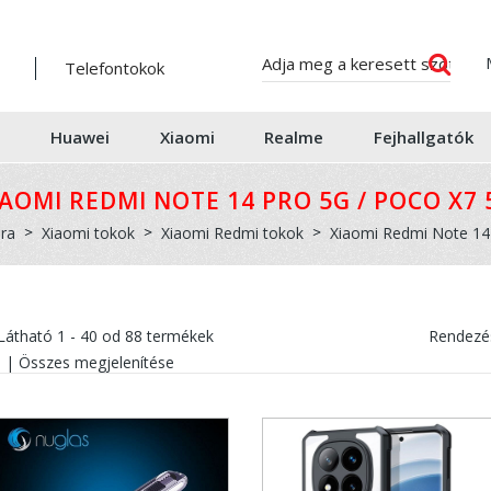
Telefontokok
Huawei
Xiaomi
Realme
Fejhallgatók
IAOMI REDMI NOTE 14 PRO 5G / POCO X7 
lra
Xiaomi tokok
Xiaomi Redmi tokok
Xiaomi Redmi Note 14
Látható
1 - 40
od
88
termékek
Rendezés
|
Összes megjelenítése