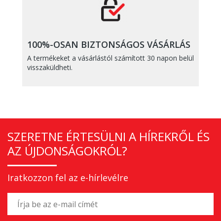
100%-OSAN BIZTONSÁGOS VÁSÁRLÁS
A termékeket a vásárlástól számított 30 napon belül
visszaküldheti.
SZERETNE ÉRTESÜLNI A HÍREKRŐL ÉS
AZ ÚJDONSÁGOKRÓL?
Iratkozzon fel az e-hírlevélre