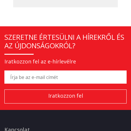
SZERETNE ÉRTESÜLNI A HÍREKRŐL ÉS
AZ ÚJDONSÁGOKRÓL?
Iratkozzon fel az e-hírlevélre
Kapcsolat