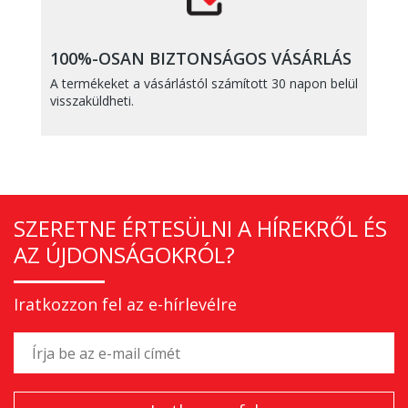
100%-OSAN BIZTONSÁGOS VÁSÁRLÁS
A termékeket a vásárlástól számított 30 napon belül
visszaküldheti.
SZERETNE ÉRTESÜLNI A HÍREKRŐL ÉS
AZ ÚJDONSÁGOKRÓL?
Iratkozzon fel az e-hírlevélre