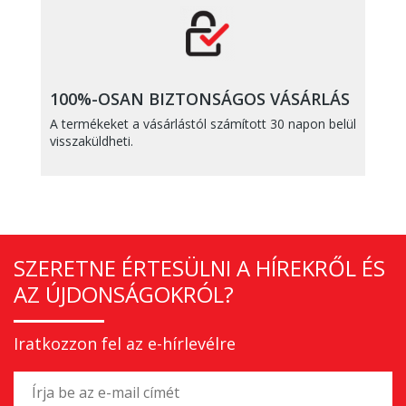
100%-OSAN BIZTONSÁGOS VÁSÁRLÁS
A termékeket a vásárlástól számított 30 napon belül
visszaküldheti.
SZERETNE ÉRTESÜLNI A HÍREKRŐL ÉS
AZ ÚJDONSÁGOKRÓL?
Iratkozzon fel az e-hírlevélre