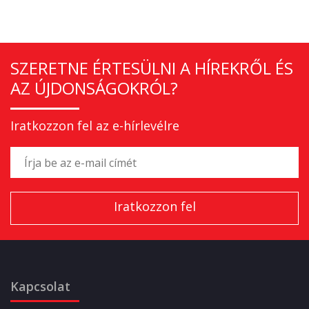
SZERETNE ÉRTESÜLNI A HÍREKRŐL ÉS
AZ ÚJDONSÁGOKRÓL?
Iratkozzon fel az e-hírlevélre
Kapcsolat