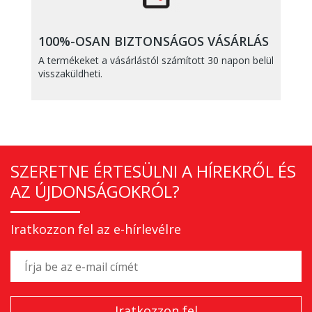
100%-OSAN BIZTONSÁGOS VÁSÁRLÁS
A termékeket a vásárlástól számított 30 napon belül
visszaküldheti.
SZERETNE ÉRTESÜLNI A HÍREKRŐL ÉS
AZ ÚJDONSÁGOKRÓL?
Iratkozzon fel az e-hírlevélre