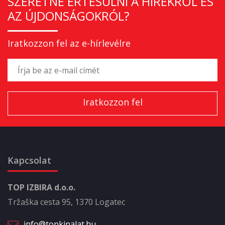
SZERETNE ÉRTESÜLNI A HÍREKRŐL ÉS
AZ ÚJDONSÁGOKRÓL?
Iratkozzon fel az e-hírlevélre
Kapcsolat
TOP IZBIRA d.o.o.
Tržaška cesta 95, 1370 Logatec
info@topkinalat.hu