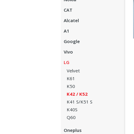
CAT
Alcatel
A1
Google
Vivo
LG
Velvet
K61
K50
K42 / K52
K41 S/K51 S
K40S
Q60
Oneplus