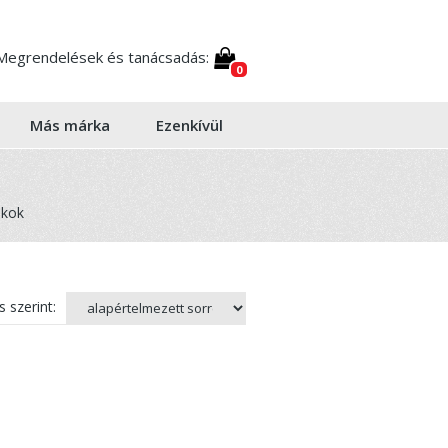
Megrendelések és tanácsadás:
0
Más márka
Ezenkívül
okok
 szerint: