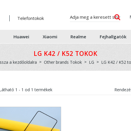
Telefontokok
Huawei
Xiaomi
Realme
Fejhallgatók
LG K42 / K52 TOKOK
issza a kezdőoldalra
Other brands Tokok
LG
LG K42 / K52 t
Látható
1 - 1
od
1
termékek
Rendezés