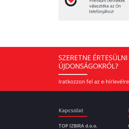
Prémium termékek
választéka az Ön
telefonjához!
SZERETNE ÉRTESÜLNI 
ÚJDONSÁGOKRÓL?
Iratkozzon fel az e-hírlevélre
Kapcsolat
TOP IZBIRA d.o.o.