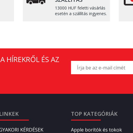
13000 HUF feletti vásárlás
esetén a szállítás ingyenes.
A HÍREKRŐL ÉS AZ
LINKEK
TOP KATEGÓRIÁK
GYAKORI KÉRDÉSEK
Apple borítók és tokok