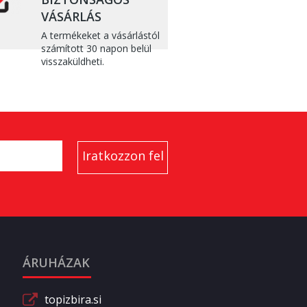
VÁSÁRLÁS
A termékeket a vásárlástól
számított 30 napon belül
visszaküldheti.
ÁRUHÁZAK
topizbira.si