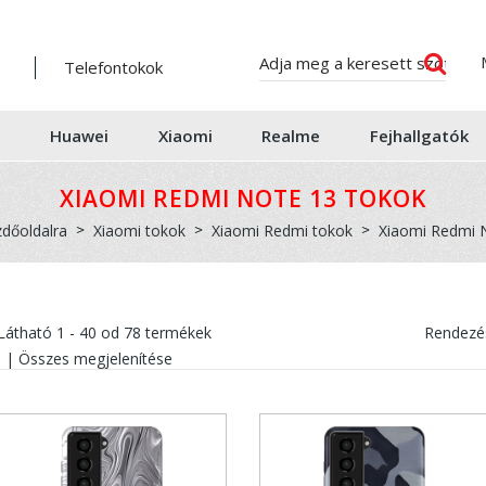
Telefontokok
Huawei
Xiaomi
Realme
Fejhallgatók
XIAOMI REDMI NOTE 13 TOKOK
zdőoldalra
Xiaomi tokok
Xiaomi Redmi tokok
Xiaomi Redmi 
Látható
1 - 40
od
78
termékek
Rendezés
|
Összes megjelenítése