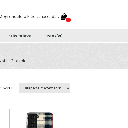
Megrendelések és tanácsadás:
0
Más márka
Ezenkívül
Note 13 tokok
 szerint: