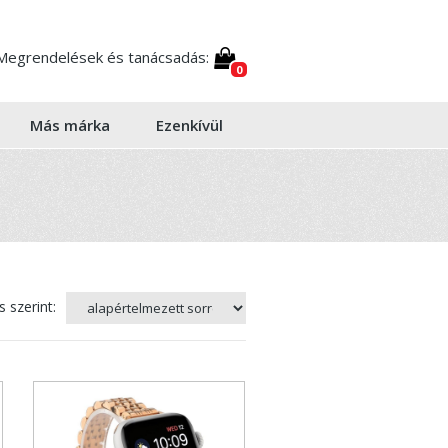
Megrendelések és tanácsadás:
0
Más márka
Ezenkívül
 szerint: