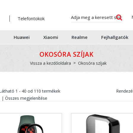
Telefontokok
Huawei
Xiaomi
Realme
Fejhallgatók
OKOSÓRA SZÍJAK
Vissza a kezdőoldalra
Okosóra szíjak
Látható
1 - 40
od
110
termékek
Rendezés
|
Összes megjelenítése