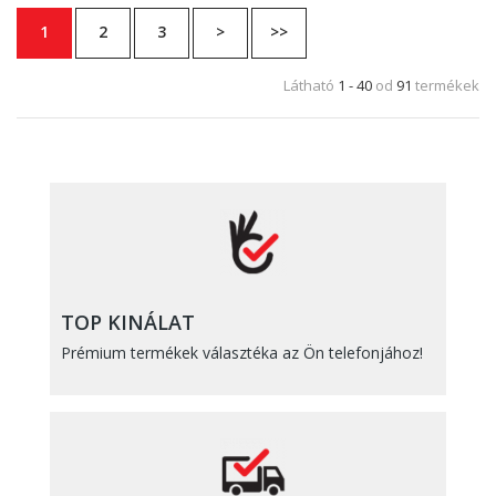
1
2
3
>
>>
Látható
1 - 40
od
91
termékek
TOP KINÁLAT
Prémium termékek választéka az Ön telefonjához!