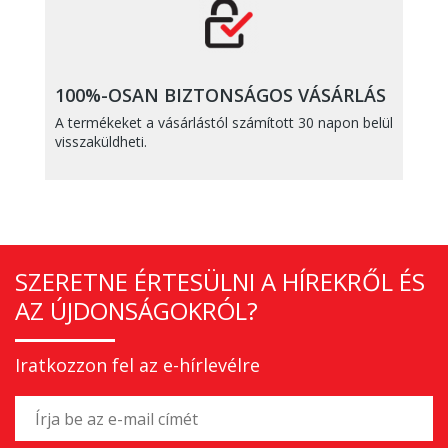
100%-OSAN BIZTONSÁGOS VÁSÁRLÁS
A termékeket a vásárlástól számított 30 napon belül
visszaküldheti.
SZERETNE ÉRTESÜLNI A HÍREKRŐL ÉS
AZ ÚJDONSÁGOKRÓL?
Iratkozzon fel az e-hírlevélre