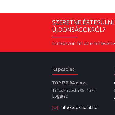
SZERETNE ÉRTESÜLNI 
ÚJDONSÁGOKRÓL?
Iratkozzon fel az e-hírlevélre
Kapcsolat
TOP IZBIRA d.o.o.
Tržaška cesta 95, 1370
Logatec
info@topkinalat.hu