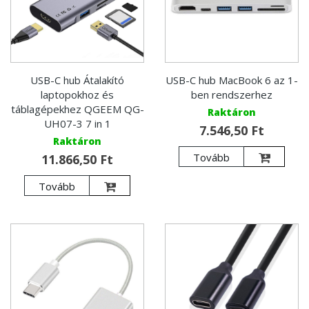
USB-C hub Átalakító
USB-C hub MacBook 6 az 1-
laptopokhoz és
ben rendszerhez
táblagépekhez QGEEM QG-
Raktáron
UH07-3 7 in 1
7.546,50 Ft
Raktáron
Tovább
11.866,50 Ft
Tovább