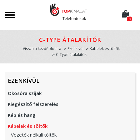
Telefontokok
0
C-TYPE ÁTALAKÍTÓK
Vissza a kezdőoldalra
Ezenkívül
Kábelek és töltők
C-Type átalakítók
EZENKÍVÜL
Okosóra szíjak
Kiegészítő felszerelés
Kép és hang
Kábelek és töltők
Vezeték nélküli töltők