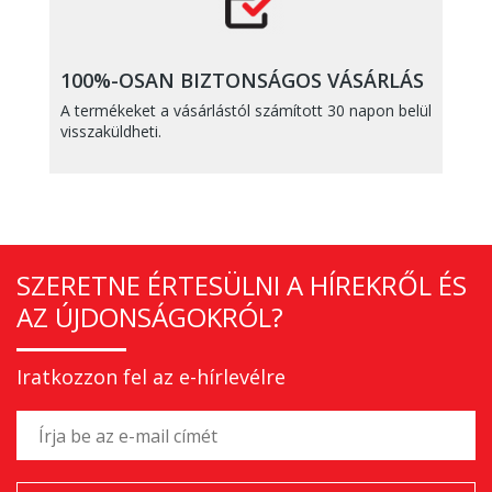
100%-OSAN BIZTONSÁGOS VÁSÁRLÁS
A termékeket a vásárlástól számított 30 napon belül
visszaküldheti.
SZERETNE ÉRTESÜLNI A HÍREKRŐL ÉS
AZ ÚJDONSÁGOKRÓL?
Iratkozzon fel az e-hírlevélre