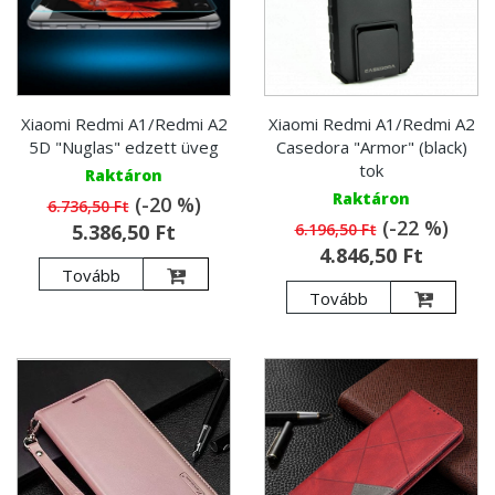
Xiaomi Redmi A1/Redmi A2
Xiaomi Redmi A1/Redmi A2
5D "Nuglas" edzett üveg
Casedora "Armor" (black)
tok
Raktáron
Raktáron
(-20 %)
6.736,50 Ft
(-22 %)
5.386,50 Ft
6.196,50 Ft
4.846,50 Ft
Tovább
Tovább